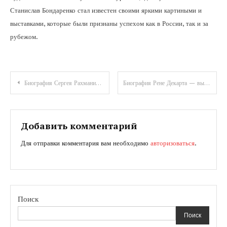
Станислав Бондаренко стал известен своими яркими картиными и
выставками, которые были признаны успехом как в России, так и за
рубежом.
Навигация
Биография Сергея Рахманинова — от нот до славы — погружение в жизнь великого композитора
Биография Рене Декарта — выдающийся французский философ, математик и основатель современной философии
по
записям
Добавить комментарий
Для отправки комментария вам необходимо
авторизоваться
.
Поиск
Поиск