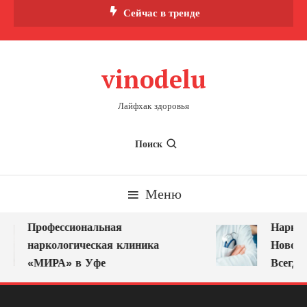
Перейти
Сейчас в тренде
к
содержимому
vinodelu
Лайфхак здоровья
Поиск
Меню
Профессиональная
Нарколо
наркологическая клиника
Новокуз
«МИРА» в Уфе
Всегда 