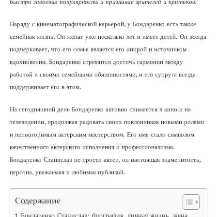
быстро завоевал популярность и признание зрителей и критиков.
Наряду с кинематографической карьерой, у Бондаренко есть также
семейная жизнь. Он женат уже несколько лет и имеет детей. Он всегда
подчеркивает, что его семья является его опорой и источником
вдохновения. Бондаренко стремится достичь гармонии между
работой и своими семейными обязанностями, и его супруга всегда
поддерживает его в этом.
На сегодняшний день Бондаренко активно снимается в кино и на
телевидении, продолжая радовать своих поклонников новыми ролями
и неповторимым актерским мастерством. Его имя стало символом
качественного актерского исполнения и профессионализма.
Бондаренко Станислав не просто актер, он настоящая знаменитость,
персона, уважаемая и любимая публикой.
Содержание
Бондаренко Станислав: биография, личная жизнь, жена,