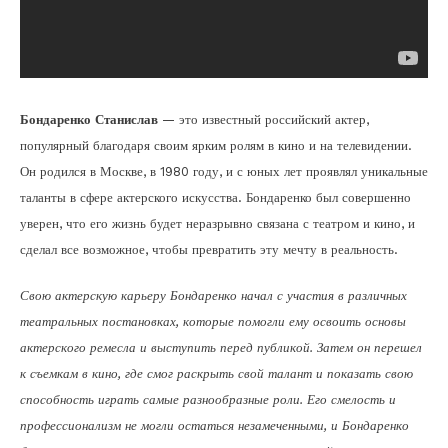
Бондаренко Станислав
— это известный российский актер,
популярный благодаря своим ярким ролям в кино и на телевидении.
Он родился в Москве, в 1980 году, и с юных лет проявлял уникальные
таланты в сфере актерского искусства. Бондаренко был совершенно
уверен, что его жизнь будет неразрывно связана с театром и кино, и
сделал все возможное, чтобы превратить эту мечту в реальность.
Свою актерскую карьеру Бондаренко начал с участия в различных
театральных постановках, которые помогли ему освоить основы
актерского ремесла и выступить перед публикой. Затем он перешел
к съемкам в кино, где смог раскрыть свой талант и показать свою
способность играть самые разнообразные роли. Его смелость и
профессионализм не могли остаться незамеченными, и Бондаренко