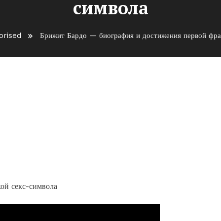
символа
orised
Брижит Бардо — биография и достижения первой фра
 и достижения первой