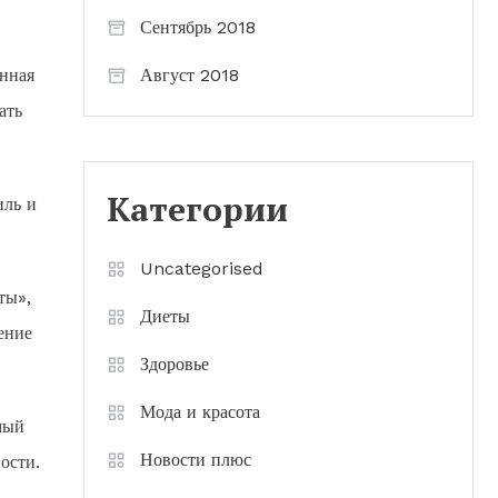
Сентябрь 2018
енная
Август 2018
ать
Категории
иль и
Uncategorised
ты»,
Диеты
ение
Здоровье
Мода и красота
мый
Новости плюс
ости.