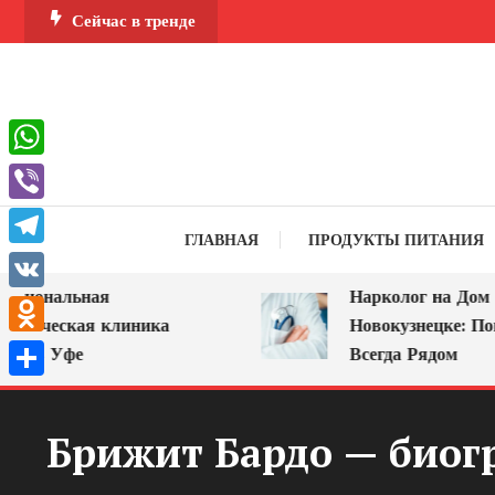
Перейти
Сейчас в тренде
к
содержимому
WhatsApp
Viber
ГЛАВНАЯ
ПРОДУКТЫ ПИТАНИЯ
Telegram
ональная
Нарколог на Дом в
VK
ическая клиника
Новокузнецке: Помощ
Odnoklassniki
в Уфе
Всегда Рядом
Отправить
Брижит Бардо — биог