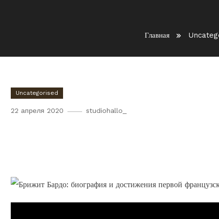
Главная
Uncateg
Uncategorised
22 апреля 2020
studiohallo_
Брижит Бардо — биография
французской секс-символа