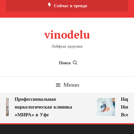
Перейти
Сейчас в тренде
к
содержимому
vinodelu
Лайфхак здоровья
Поиск
Меню
Профессиональная
Нарко
наркологическая клиника
Новок
«МИРА» в Уфе
Всегд