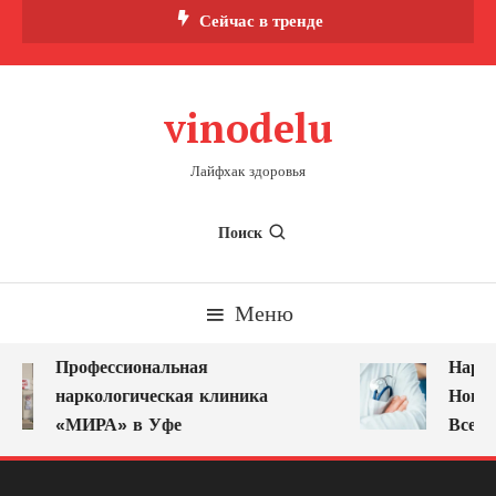
Перейти
Сейчас в тренде
к
содержимому
vinodelu
Лайфхак здоровья
Поиск
Меню
Профессиональная
Нарко
наркологическая клиника
Новок
«МИРА» в Уфе
Всегд