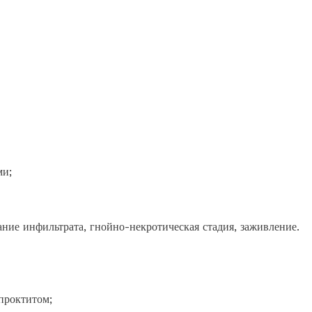
ми;
ание инфильтрата, гнойно-некротическая стадия, заживление.
проктитом;