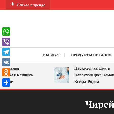
Перейти
Сейчас в тренде
к
содержимому
WhatsApp
Viber
ГЛАВНАЯ
ПРОДУКТЫ ПИТАНИЯ
Telegram
льная
Нарколог на Дом в
VK
ская клиника
Новокузнецке: Помощь, 
Odnoklassniki
фе
Всегда Рядом
Отправить
Чирей