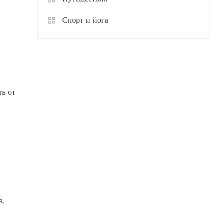
Спорт и йога
ть от
я,