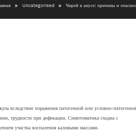
авная
Uncategorised
Чирей в анусе: причины и опасно
опасность
икула вследствие поражения патогенной или условно-патогенно
нии, трудности при дефекации. Симптоматика сходна с
жением участка воспаления каловыми массами.