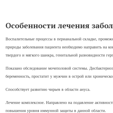
Особенности лечения забо
Воспалительные процессы в перианальной складке, промежн
природы заболевания пациента необходимо направить на ко
твердого и мягкого шанкра, генитальной разновидности герп
Показано обследование мочеполовой системы. Дисбактерио
беременность, простатит у мужчин в острой или хроничес
Способствует развитию чирьев в области ануса.
Лечение комплексное. Направлено на подавление активности
повышения уровня иммунной защиты в данной области.