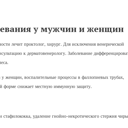
левания у мужчин и женщин
ости лечит проктолог, хирург. Для исключения венерической
нсультацию к дерматовенерологу. Заболевание дифференцирова
еса.
з у женщин, воспалительные процессы в фаллопиевых трубах,
кой форме снижает местную иммунную защиту.
 стафилококка, удаление гнойно-некротического стержня чирь