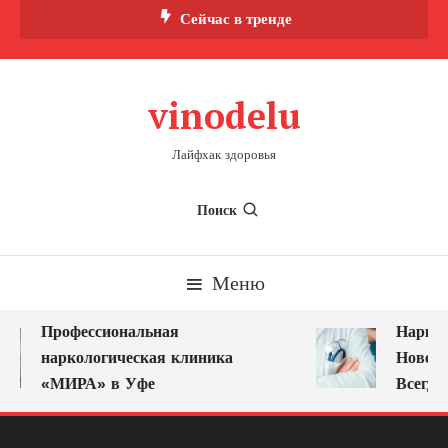
Перейти
Сейчас в тренде
к
содержимому
vinodelu
Лайфхак здоровья
Поиск
Меню
Профессиональная
Наркол
наркологическая клиника
Новоку
«МИРА» в Уфе
Всегда 