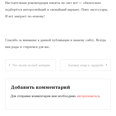
Настоятельная рекомендация извлечь на свет всё — обязательно
подберётся интереснейший и свежайший вариант. Плюс аксессуары.
И всё заиграет по-новому!
Спасибо за внимание к данной публикации и нашему сайту. Всегда
вам рады и стараемся для вас.
Навигация
Что носить полной женщине
Базовые вещи в гардеробе
по
записям
Добавить комментарий
Для отправки комментария вам необходимо
авторизоваться
.