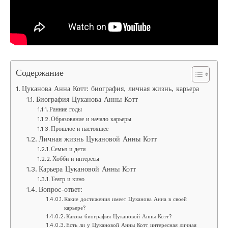
Содержание
Цуканова Анна Котт: биография, личная жизнь, карьера
Биография Цуканова Анны Котт
Ранние годы
Образование и начало карьеры
Прошлое и настоящее
Личная жизнь Цукановой Анны Котт
Семья и дети
Хобби и интересы
Карьера Цукановой Анны Котт
Театр и кино
Вопрос-ответ:
Какие достижения имеет Цуканова Анна в своей
карьере?
Какова биография Цукановой Анны Котт?
Есть ли у Цукановой Анны Котт интересная личная