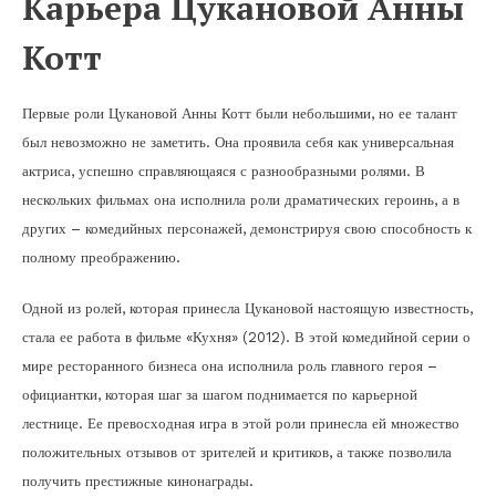
Карьера Цукановой Анны
Котт
Первые роли Цукановой Анны Котт были небольшими, но ее талант
был невозможно не заметить. Она проявила себя как универсальная
актриса, успешно справляющаяся с разнообразными ролями. В
нескольких фильмах она исполнила роли драматических героинь, а в
других – комедийных персонажей, демонстрируя свою способность к
полному преображению.
Одной из ролей, которая принесла Цукановой настоящую известность,
стала ее работа в фильме «Кухня» (2012). В этой комедийной серии о
мире ресторанного бизнеса она исполнила роль главного героя –
официантки, которая шаг за шагом поднимается по карьерной
лестнице. Ее превосходная игра в этой роли принесла ей множество
положительных отзывов от зрителей и критиков, а также позволила
получить престижные кинонаграды.