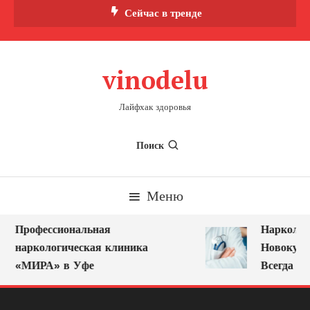
Перейти
Сейчас в тренде
к
содержимому
vinodelu
Лайфхак здоровья
Поиск
Меню
Профессиональная
Нарколог 
наркологическая клиника
Новокузне
«МИРА» в Уфе
Всегда Ряд