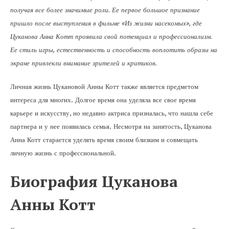
получая все более значимые роли. Ее первое большое признание
пришло после выступления в фильме «Из жизни насекомых», где
Цуканова Анна Котт проявила свой потенциал и профессионализм.
Ее стиль игры, естественность и способность воплотить образы на
экране привлекли внимание зрителей и критиков.
Личная жизнь Цукановой Анны Котт также является предметом
интереса для многих. Долгое время она уделяла все свое время
карьере и искусству, но недавно актриса призналась, что нашла себе
партнера и у нее появилась семья. Несмотря на занятость, Цуканова
Анна Котт старается уделять время своим близким и совмещать
личную жизнь с профессиональной.
Биография Цуканова
Анны Котт