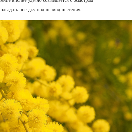
тение вполне удачно совмещается с осмотром
одгадать поездку под период цветения.