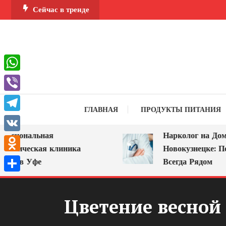
Перейти
Сейчас в тренде
к
содержимому
WhatsApp
Viber
ГЛАВНАЯ
ПРОДУКТЫ ПИТАНИЯ
Telegram
альная
Нарколог на Дом в
VK
еская клиника
Новокузнецке: Помощь, 
Odnoklassniki
Уфе
Всегда Рядом
Отправить
Цветение весной