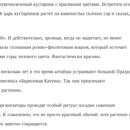
лувечнозеленый кустарник с красивыми цветами. Встретить его
 царь кустарников растет на каменистых склонах гор и скалах,
». И действительно, зрелище, когда он зацветает, не менее
крыты сплошным розово-фиолетовым ковром, который источает
ами горы лилового цвета. Фантастически красиво.
 несколько лет в это время алтайцы устраивают большой Празд
комплекса «Бирюзовая Катунь». Так они привлекают
 растению.
организаторы проводят особый ритуал посадки саженцев
. К сожалению, это не просто красивый обычай: хотя растение 
ь заметно сокращается.