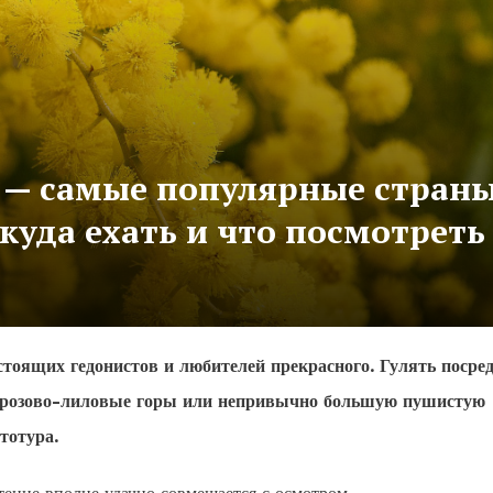
5 — самые популярные стран
куда ехать и что посмотреть
стоящих гедонистов и любителей прекрасного. Гулять посре
ью розово-лиловые горы или непривычно большую пушистую
тотура.