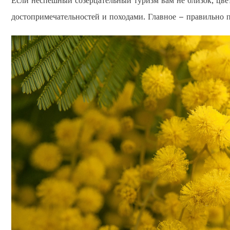
Если неспешный созерцательный туризм вам не близок, цве
достопримечательностей и походами. Главное – правильно п