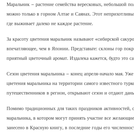
Маральник – растение семейства вересковых, небольшой по
можно только в горном Алтае и Саянах. Этот неприхотливый
где выживает далеко не каждое растение.
За красоту цветения маральник называют «сибирской сакурой
впечатляющее, чем в Японии. Представьте: склоны гор по
приятный цветочный аромат. Издалека кажется, будто это с
Сезон цветения маральника – конец апреля-начало мая. Уже
цветения маральника на территории самого известного тур
путешественников в регион, открывают сезон и отдают дань
Помимо традиционных для таких праздников активностей, 
маральника, в котором могут принять участие все желающие
занесено в Красную книгу, в последние годы его численност