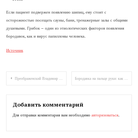
Если пациент подвержен появлению шипиц, ему стоит с
осторожностью посещать сауны, бани, тренажерные залы с общими
душевыми. Грибок – один из этиологических факторов появления
бородавок, как и вирус папилломы человека.
Источник
Навигация
Преображенский Владимир — биография синей птицы
Бородавка на пальце руки: как избавиться от шипицы
по
записям
Добавить комментарий
Для отправки комментария вам необходимо
авторизоваться
.