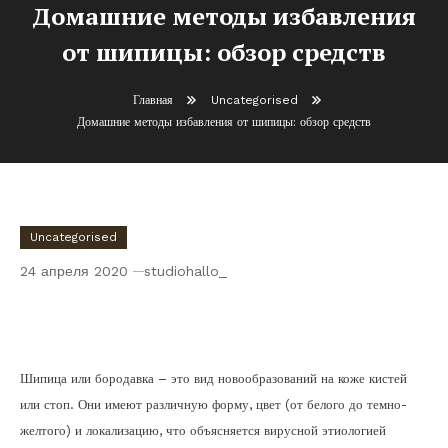
Домашние методы избавления
от шипицы: обзор средств
Главная
Uncategorised
Домашние методы избавления от шипицы: обзор средств
Uncategorised
24 апреля 2020
studiohallo_
Домашние методы избавления от
шипицы: обзор средств
Шипица или бородавка – это вид новообразований на коже кистей
или стоп. Они имеют различную форму, цвет (от белого до темно-
желтого) и локализацию, что объясняется вирусной этиологией