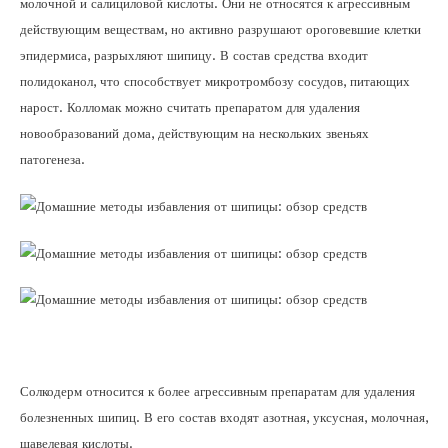
молочной и салициловой кислоты. Они не относятся к агрессивным
действующим веществам, но активно разрушают ороговевшие клетки
эпидермиса, разрыхляют шипицу. В состав средства входит
полидоканол, что способствует микротромбозу сосудов, питающих
нарост. Колломак можно считать препаратом для удаления
новообразований дома, действующим на нескольких звеньях
патогенеза.
Солкодерм относится к более агрессивным препаратам для удаления
болезненных шипиц. В его состав входят азотная, уксусная, молочная,
щавелевая кислоты.