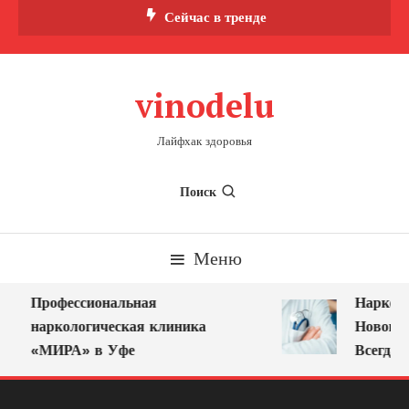
Перейти
Сейчас в тренде
к
содержимому
vinodelu
Лайфхак здоровья
Поиск
Меню
Профессиональная
Нарколог
наркологическая клиника
Новокузн
«МИРА» в Уфе
Всегда Р