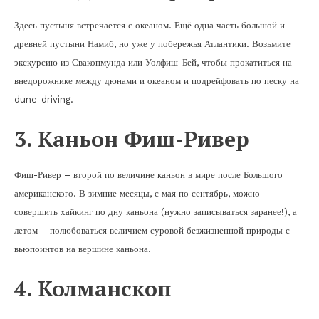
Здесь пустыня встречается с океаном. Ещё одна часть большой и
древней пустыни Намиб, но уже у побережья Атлантики. Возьмите
экскурсию из Свакопмунда или Уолфиш-Бей, чтобы прокатиться на
внедорожнике между дюнами и океаном и подрейфовать по песку на
dune-driving.
3. Каньон Фиш-Ривер
Фиш-Ривер – второй по величине каньон в мире после Большого
американского. В зимние месяцы, с мая по сентябрь, можно
совершить хайкинг по дну каньона (нужно записываться заранее!), а
летом – полюбоваться величием суровой безжизненной природы с
вьюпоинтов на вершине каньона.
4. Колманскоп