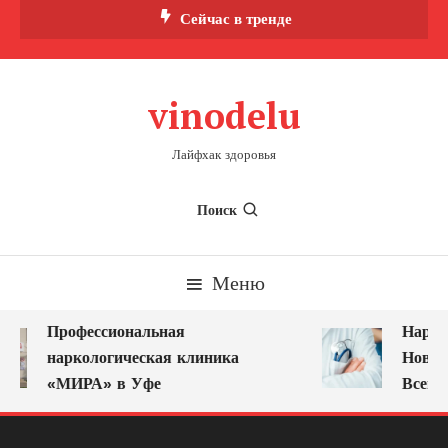
Перейти
Сейчас в тренде
к
содержимому
vinodelu
Лайфхак здоровья
Поиск
Меню
Профессиональная
Наркол
наркологическая клиника
Новоку
«МИРА» в Уфе
Всегда