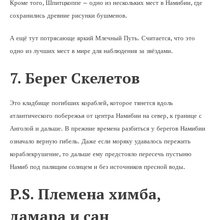
Кроме того, Шпитцкоппе – одно из нескольких мест в Намибии, где
сохранились древние рисунки бушменов.
А ещё тут потрясающе яркий Млечный Путь. Считается, что это
одно из лучших мест в мире для наблюдения за звёздами.
7. Берег Скелетов
Это кладбище погибших кораблей, которое тянется вдоль
атлантического побережья от центра Намибии на север, к границе с
Анголой и дальше. В прежние времена разбиться у берегов Намибии
означало верную гибель. Даже если моряку удавалось пережить
кораблекрушение, то дальше ему предстояло пересечь пустыню
Намиб под палящим солнцем и без источников пресной воды.
P.S. Племена химба,
дамара и сан