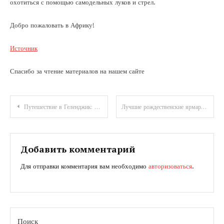
охотиться с помощью самодельных луков и стрел.
Добро пожаловать в Африку!
Источник
Спасибо за чтение материалов на нашем сайте
Навигация
Путешествие в Геленджик: отели, пляжи и достопримечательности |
Лучшие рождественские ярмарки Европы — ТОП 5 — куда ехать, чтобы посмотреть на сказочную елку и зажечь праздничные огни
по
записям
Добавить комментарий
Для отправки комментария вам необходимо
авторизоваться
.
Поиск