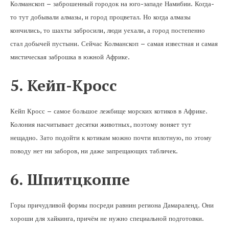
Колманскоп – заброшенный городок на юго-западе Намибии. Когда-
то тут добывали алмазы, и город процветал. Но когда алмазы
кончились, то шахты забросили, люди уехали, а город постепенно
стал добычей пустыни. Сейчас Колманскоп – самая известная и самая
мистическая заброшка в южной Африке.
5. Кейп-Кросс
Кейп Кросс – самое большое лежбище морских котиков в Африке.
Колония насчитывает десятки животных, поэтому воняет тут
нещадно. Зато подойти к котикам можно почти вплотную, по этому
поводу нет ни заборов, ни даже запрещающих табличек.
6. Шпитцкоппе
Горы причудливой формы посреди равнин региона Дамараленд. Они
хороши для хайкинга, причём не нужно специальной подготовки.