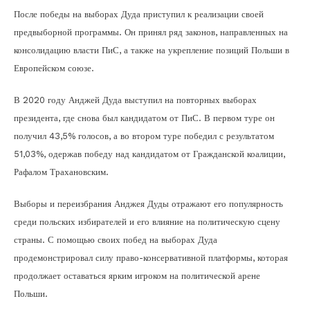
После победы на выборах Дуда приступил к реализации своей
предвыборной программы. Он принял ряд законов, направленных на
консолидацию власти ПиС, а также на укрепление позиций Польши в
Европейском союзе.
В 2020 году Анджей Дуда выступил на повторных выборах
президента, где снова был кандидатом от ПиС. В первом туре он
получил 43,5% голосов, а во втором туре победил с результатом
51,03%, одержав победу над кандидатом от Гражданской коалиции,
Рафалом Трахановским.
Выборы и переизбрания Анджея Дуды отражают его популярность
среди польских избирателей и его влияние на политическую сцену
страны. С помощью своих побед на выборах Дуда
продемонстрировал силу право-консервативной платформы, которая
продолжает оставаться ярким игроком на политической арене
Польши.