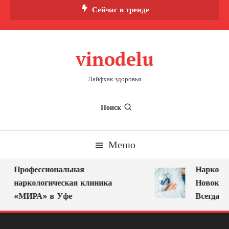
Перейти
Сейчас в тренде
к
содержимому
vinodelu
Лайфхак здоровья
Поиск
Меню
Профессиональная
Нарколог 
наркологическая клиника
Новокузне
«МИРА» в Уфе
Всегда Ря