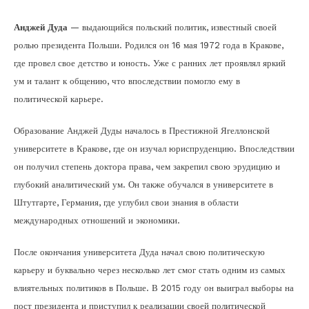
Анджей Дуда
— выдающийся польский политик, известный своей
ролью президента Польши. Родился он 16 мая 1972 года в Кракове,
где провел свое детство и юность. Уже с ранних лет проявлял яркий
ум и талант к общению, что впоследствии помогло ему в
политической карьере.
Образование Анджей Дуды началось в Престижной Ягеллонской
университете в Кракове, где он изучал юриспруденцию. Впоследствии
он получил степень доктора права, чем закрепил свою эрудицию и
глубокий аналитический ум. Он также обучался в университете в
Штутгарте, Германия, где углубил свои знания в области
международных отношений и экономики.
После окончания университета Дуда начал свою политическую
карьеру и буквально через несколько лет смог стать одним из самых
влиятельных политиков в Польше. В 2015 году он выиграл выборы на
пост президента и приступил к реализации своей политической