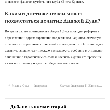
и является фанатом футбольного клуба «Висла Краков».
Какими достижениями может
похвастаться политик Анджей Дуда?
Во время своего президентства Анджей Дуда проводил реформы в
образовании и здравоохранении, поддерживал националистическую
политику и сторонников социальной справедливости. Он также ведет
активную внешнеполитическую деятельность, особенно в отношении
отношений с Европейским союзом и Россией. Однако его правление
вызывает полемику и делится общественное мнение.
Навигация
Марина Орел — биография, достижения и интересные факты на официальном сайте!
Краткая биография Б. Житкова для 4 класса — интересная история о жизни известного писателя
по
записям
Добавить комментарий