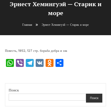
Эрнест Хемингуэй — Старик и
море
Главная
Эрнест Хемингуэй — Старик и море
Повесть, 1952, 127 стр. борьба добра и зла
WhatsApp
Viber
Telegram
VK
Odnoklassniki
Отправить
Поиск
Поиск