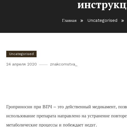
инструкц
Главная
Uncategorised
Uncategorised
24 апреля 2020
znakcomstva_
Гроприносин при лечении
инфекции: инструкция, дей
Гроприносин при ВПЧ – это действенный медикамент, позв
использование препарата направлено на устранение повтор
метаболические процессы и побеждает недуг.