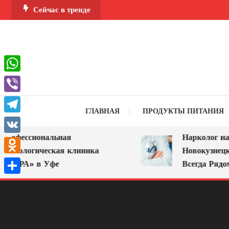
Перейти
Сейчас в тренде
к
содержимому
WhatsApp
Viber
ГЛАВНАЯ
ПРОДУКТЫ ПИТАНИЯ
Telegram
офессиональная
Нарколог на Д
VK
ркологическая клиника
Новокузнецке:
Odnoklassniki
МИРА» в Уфе
Всегда Рядом
Отправить