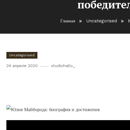
победите
Главная
Uncategorised
Uncategorised
24 апреля 2020
studiohallo_
Юлия Майборода — музыка
и победительница междун