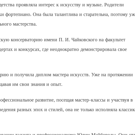
етства проявляла интерес к искусству и музыке. Родители
 фортепиано. Она была талантлива и старательна, поэтому уж
ьного мастерства.
кую консерваторию имени П. И. Чайковского на факультет
цертах и конкурсах, где неоднократно демонстрировала свое
рию и получила диплом мастера искусств. Уже на протяжении
давая им свои знания и опыт.
ессиональное развитие, посещая мастер-классы и участвуя в
едения разных эпох и стилей, она не только исполняла классик
ровании таланта и профессионализма Юлии Майбороды. Они ст