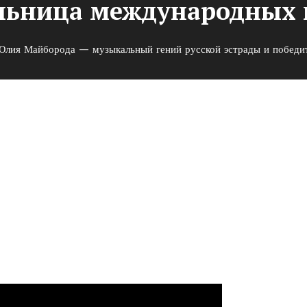
льница международных 
Юлия Майборода — музыкальный гений русской эстрады и победи
льный гений русской эстрад
ародных конкурсов