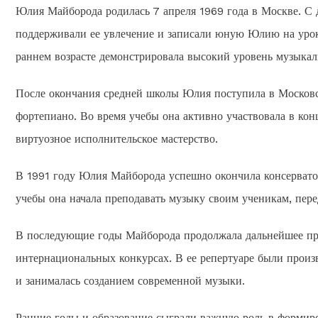
Юлия Майборода родилась 7 апреля 1969 года в Москве. С д
поддерживали ее увлечение и записали юную Юлию на уроки
раннем возрасте демонстрировала высокий уровень музыкал
После окончания средней школы Юлия поступила в Московс
фортепиано. Во время учебы она активно участвовала в кон
виртуозное исполнительское мастерство.
В 1991 году Юлия Майборода успешно окончила консервато
учебы она начала преподавать музыку своим ученикам, пере
В последующие годы Майборода продолжала дальнейшее проф
интернациональных конкурсах. В ее репертуаре были произв
и занималась созданием современной музыки.
Ранние годы и образование сыграли важную роль в форми