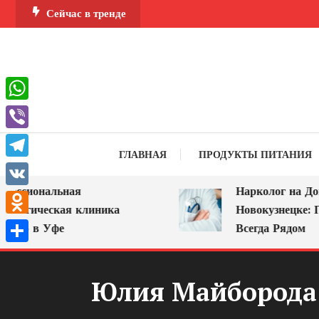
Перейти
Сейчас в тренде
к
содержимому
WhatsApp
Viber
ГЛАВНАЯ
ПРОДУКТЫ ПИТАНИЯ
Telegram
сиональная
Нарколог на Дом в
VK
огическая клиника
Новокузнецке: Пом
Odnoklassniki
 в Уфе
Всегда Рядом
Отправить
Юлия Майборода 