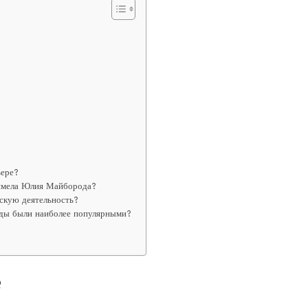
ьере?
 имела Юлия Майборода?
скую деятельность?
оды были наиболее популярными?
е