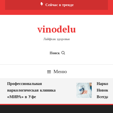
Перейти
Сейчас в тренде
к
содержимому
vinodelu
Лайфхак здоровья
Поиск
Меню
Профессиональная
Нарколог 
наркологическая клиника
Новокузн
«МИРА» в Уфе
Всегда Ря