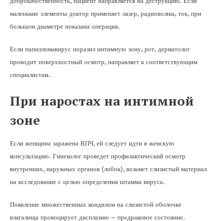
доброкачественность, пациент направляется на деструкцию. Если
маленькие элементы доктор применяет лазер, радиоволны, ток, при
большом диаметре показана операция.
Если папилломавирус поразил интимную зону, рот, дерматолог
проводит поверхностный осмотр, направляет к соответствующим
специалистам.
При наростах на интимной
зоне
Если женщина заражена ВПЧ, ей следует идти в женскую
консультацию. Гинеколог проведет профилактический осмотр
внутренних, наружных органов (лобок), возьмет слизистый материал
на исследование с целью определения штамма вируса.
Появление множественных кондилом на слизистой оболочке
влагалища провоцирует дисплазию – предраковое состояние.