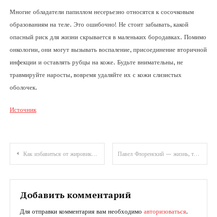
Многие обладатели папиллом несерьезно относятся к сосочковым
образованиям на теле. Это ошибочно! Не стоит забывать, какой
опасный риск для жизни скрывается в маленьких бородавках. Помимо
онкологии, они могут вызывать воспаление, присоединение вторичной
инфекции и оставлять рубцы на коже. Будьте внимательны, не
травмируйте наросты, вовремя удаляйте их с кожи слизистых
оболочек.
Источник
Навигация
Как избавиться от жировика на локтевом сгибе или коленном суставе
Павел Флоренский — жизнь, творчество и вклад в культуру и науку
по
записям
Добавить комментарий
Для отправки комментария вам необходимо
авторизоваться
.