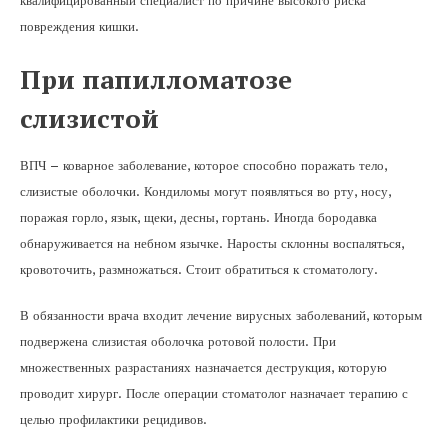
квалифицированный специалист по причине высокого риска
повреждения кишки.
При папилломатозе
слизистой
ВПЧ – коварное заболевание, которое способно поражать тело,
слизистые оболочки. Кондиломы могут появляться во рту, носу,
поражая горло, язык, щеки, десны, гортань. Иногда бородавка
обнаруживается на небном язычке. Наросты склонны воспаляться,
кровоточить, размножаться. Стоит обратиться к стоматологу.
В обязанности врача входит лечение вирусных заболеваний, которым
подвержена слизистая оболочка ротовой полости. При
множественных разрастаниях назначается деструкция, которую
проводит хирург. После операции стоматолог назначает терапию с
целью профилактики рецидивов.