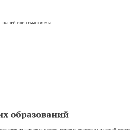
их образований
состоящая из жировых клеток, которые окружены плотной капсу