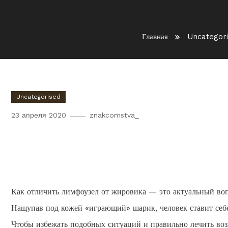
Главная
Uncategor
Uncategorised
23 апреля 2020
znakcomstva_
Как отличить жировик от
мягких тканей или геман
Как отличить лимфоузел от жировика — это актуальный во
Нащупав под кожей «играющий» шарик, человек ставит себе
Чтобы избежать подобных ситуаций и правильно лечить воз