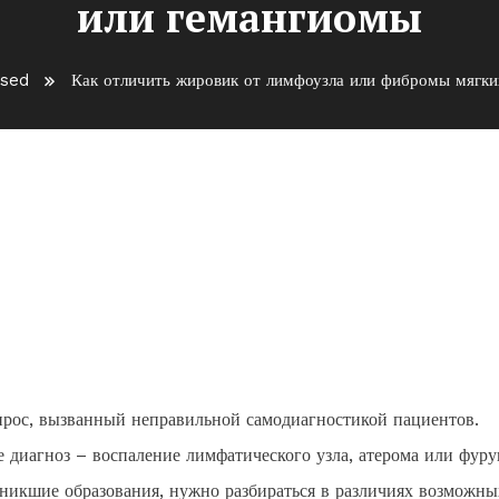
или гемангиомы
ised
Как отличить жировик от лимфоузла или фибромы мягки
 лимфоузла или фибромы
гиомы
прос, вызванный неправильной самодиагностикой пациентов.
 диагноз – воспаление лимфатического узла, атерома или фуру
никшие образования, нужно разбираться в различиях возможны