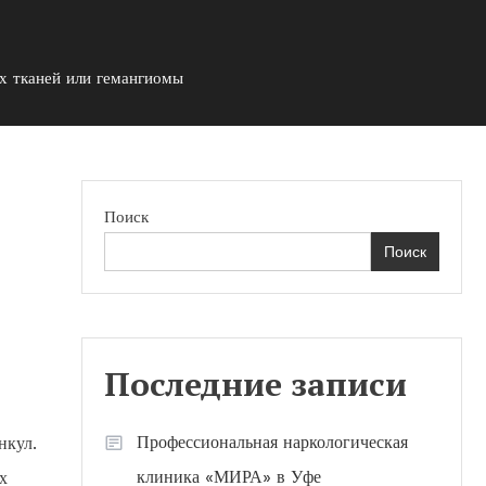
х тканей или гемангиомы
Поиск
Поиск
Последние записи
Профессиональная наркологическая
нкул.
клиника «МИРА» в Уфе
х