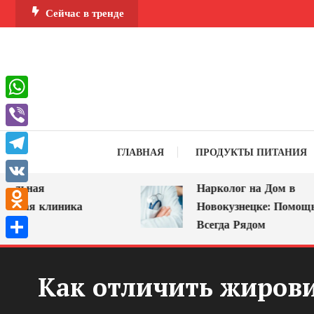
Перейти
Сейчас в тренде
к
содержимому
WhatsApp
Viber
ГЛАВНАЯ
ПРОДУКТЫ ПИТАНИЯ
Telegram
ьная
Нарколог на Дом в
VK
кая клиника
Новокузнецке: Помощь, К
Odnoklassniki
е
Всегда Рядом
Отправить
Как отличить жиров