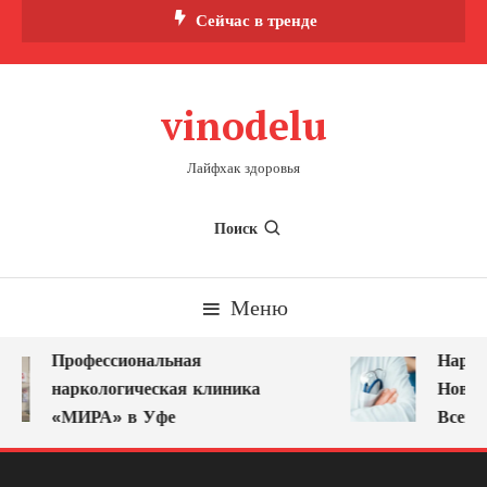
Перейти
Сейчас в тренде
к
содержимому
vinodelu
Лайфхак здоровья
Поиск
Меню
Профессиональная
Наркол
наркологическая клиника
Новоку
«МИРА» в Уфе
Всегда