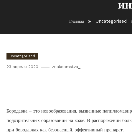
ин
Главная
Uncategorised
Uncategorised
23 апреля 2020
znakcomstva_
Как правильно использова
папиллом: инструкция, сос
Бородавка – это новообразования, вызванные папилломави
подозрительных образований на коже. В распоряжении бол
при бородавках как безопасный, эффективный препарат.