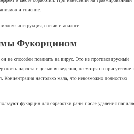
эффект в месте обработки. При нанесении на травмированный
анизмов и гниение.
омы Фукорцином
 он не способен повлиять на вирус. Это не противовирусный
ерхность нароста с целью выведения, несмотря на присутствие 
ол. Концентрация настолько мала, что невозможно полностью
спользуют фукарцин для обработки раны после удаления папил