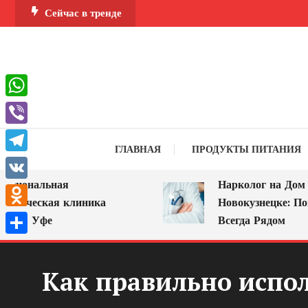
Перейти
Сейчас в тренде
к
содержимому
WhatsApp
Viber
ГЛАВНАЯ
ПРОДУКТЫ ПИТАНИЯ
Telegram
ональная
Нарколог на Дом в
VK
ическая клиника
Новокузнецке: Помощ
Odnoklassniki
в Уфе
Всегда Рядом
Отправить
Как правильно испол