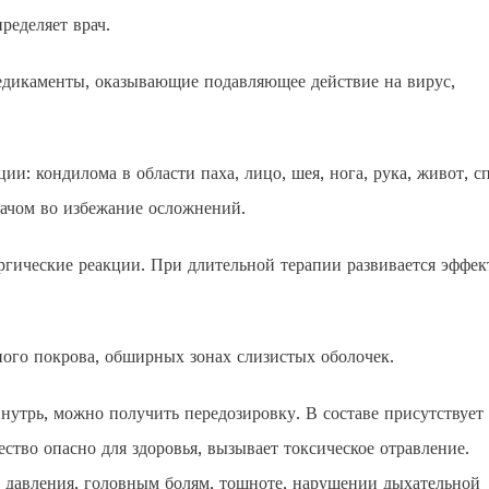
ределяет врач.
едикаменты, оказывающие подавляющее действие на вирус,
и: кондилома в области паха, лицо, шея, нога, рука, живот, с
рачом во избежание осложнений.
ргические реакции. При длительной терапии развивается эффек
ного покрова, обширных зонах слизистых оболочек.
утрь, можно получить передозировку. В составе присутствует
ство опасно для здоровья, вызывает токсическое отравление.
 давления, головным болям, тошноте, нарушении дыхательной