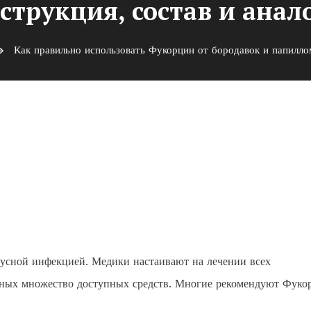
струкция, состав и анал
Как правильно использовать Фукорцин от бородавок и папиллом
ть Фукорцин от бородавок и
тав и аналоги
русной инфекцией. Медики настаивают на лечении всех
ьных множество доступных средств. Многие рекомендуют Фуко