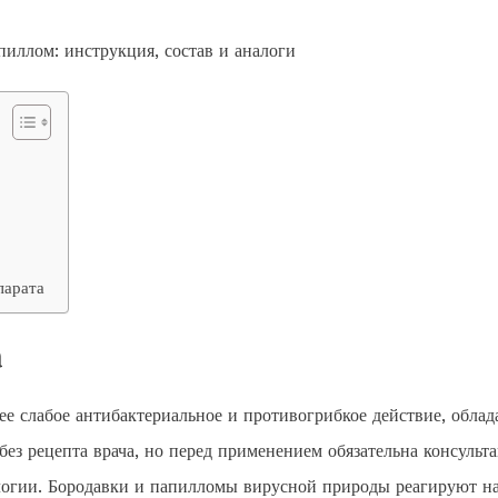
парата
а
е слабое антибактериальное и противогрибкое действие, облад
ез рецепта врача, но перед применением обязательна консульт
ологии. Бородавки и папилломы вирусной природы реагируют н