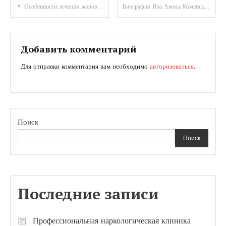
Навигация
Особенности лечения жировика на лобке и в паху у мужчин и женщин
Биография Яна Амоса Коменского — детство, образование, достижения
по
записям
Добавить комментарий
Для отправки комментария вам необходимо
авторизоваться
.
Поиск
Поиск
Последние записи
Профессиональная наркологическая клиника