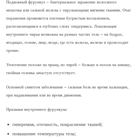
Подкожный фурункул – бактериальное заражение волосяного
мешочка или сальной железы с окружающими мягкими тканями. Очаг
поражения проявляется плотным бугристым воспалением,
располагающимся в глубоких слоях эпидермиса. Локализация
внутреннего чирья возможна на разных частях тела – на бедрах,
ягодицах, голове, лице, везде, где есть волосы, железы и происходит
трение.
Уплотнение похоже на прыщ, но чирей – больше и похож на шишку,
гнойная головка зачастую отсутствует.
Основной симптом заболевания – сильная боль во время пальпации,
при надавливании или во время движения.
Признаки внутреннего фурункула:
гиперемия, отечность, покраснение тканей;
повышение температуры тела;