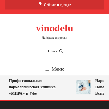
Перейти
Сейчас в тренде
к
содержимому
vinodelu
Лайфхак здоровья
Поиск
Меню
Профессиональная
Нарколог
наркологическая клиника
Новокузн
«МИРА» в Уфе
Всегда Р