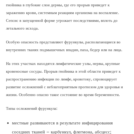
гнойника в глубокие слои дермы, где его прорыв приведет к
заражению крови, системным реакциям организма на воспаление.
Сепсис в запущенной форме угрожает последствиями, вплоть до
летального исхода.
Особую опасность представляют фурункулы, располагающиеся во
внутренних тканях подмышечных впадин, паха, бедер или на лица.
На этих участках находятся лимфатические узлы, нервы, крупные
кровеносные сосуды. Прорыв гнойника в этой области приведет к
распространению инфекции по лимфе, кровотоку, спровоцирует
развитие осложнений с неблагоприятным прогнозом для здоровья и
жизни. Особенно опасно такое состояние во время беременности.
Типы осложнений фурункула:
местные развиваются в результате инфицирования
соседних тканей – карбункул, флегмона, абсцесс;