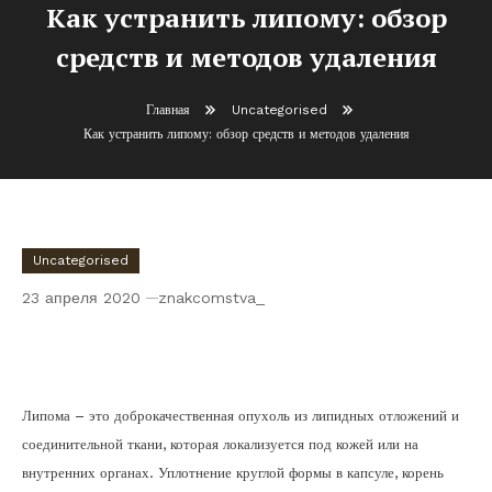
Как устранить липому: обзор
средств и методов удаления
Главная
Uncategorised
Как устранить липому: обзор средств и методов удаления
Uncategorised
23 апреля 2020
znakcomstva_
Как устранить липому: обзор средств и
методов удаления
Липома – это доброкачественная опухоль из липидных отложений и
соединительной ткани, которая локализуется под кожей или на
внутренних органах. Уплотнение круглой формы в капсуле, корень