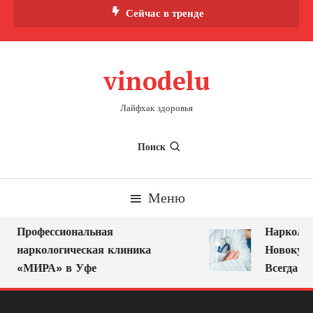
Перейти
Сейчас в тренде
к
содержимому
vinodelu
Лайфхак здоровья
Поиск
Меню
Профессиональная
Нарколог 
наркологическая клиника
Новокузне
«МИРА» в Уфе
Всегда Ря