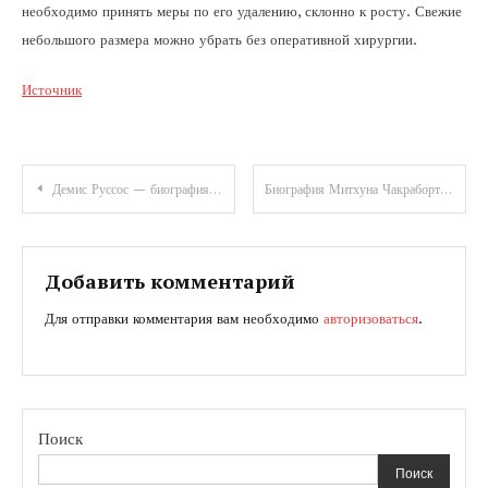
необходимо принять меры по его удалению, склонно к росту. Свежие
небольшого размера можно убрать без оперативной хирургии.
Источник
Навигация
Демис Руссос — биография, факты и достижения на Википедии — все, что нужно знать о легенде мировой эстрады!
Биография Митхуна Чакраборти и его семья — интересные факты о жизни и карьере знаменитого актера
по
записям
Добавить комментарий
Для отправки комментария вам необходимо
авторизоваться
.
Поиск
Поиск