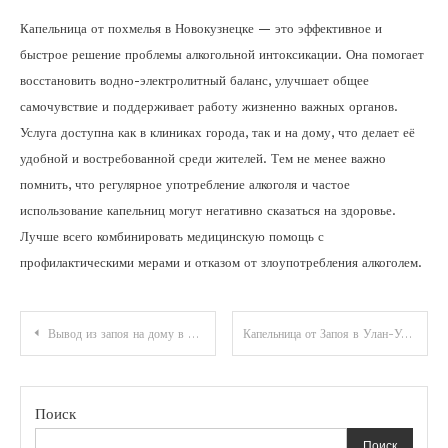
Капельница от похмелья в Новокузнецке — это эффективное и
быстрое решение проблемы алкогольной интоксикации. Она помогает
восстановить водно-электролитный баланс, улучшает общее
самочувствие и поддерживает работу жизненно важных органов.
Услуга доступна как в клиниках города, так и на дому, что делает её
удобной и востребованной среди жителей. Тем не менее важно
помнить, что регулярное употребление алкоголя и частое
использование капельниц могут негативно сказаться на здоровье.
Лучше всего комбинировать медицинскую помощь с
профилактическими мерами и отказом от злоупотребления алкоголем.
Навигация
Вывод из запоя на дому в Новокузнецке: современный подход к решению проблемы алкоголизма
Капельница от Запоя в Улан-Удэ: Профессиональная Помощь и Полный Восстановительный Комплекс
по
записям
Поиск
Поиск