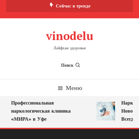
Перейти
Сейчас в тренде
к
содержимому
vinodelu
Лайфхак здоровья
Поиск
Меню
Профессиональная
Нарколог
наркологическая клиника
Новокуз
«МИРА» в Уфе
Всегда Р