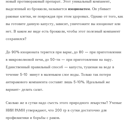
новый противораковый препарат. Этот уникальный компанент,
выделенный из брокколи, называется
изоционатом
. Он убивает
раковые клетки, не повреждая при этом здоровых. Однако от того, как
вы готовите данную капусту, зависит, уничтожите вы изоционат или
нет. В каком же виде есть брокколи, чтобы этот полезный компанент
сохранился?
До 90% изоционата теряется при варке, до 80 — при приготовлении
в микроволновой печи, до 50-ти — при приготовлении на пару.
Единственный правильный способ — капуста, тушеная на воде в
течение 5-10 минут в маленьком слое воды. Только так потери
антиракового компанента составят лишь 5-10%. Идеальный же
вариант- делать салат.
Сколько же в сутки надо съесть этого природного лекарства? Ученые
НИИ РАМН утверждают, что 200 гр в сутки достаточно для
профилактики и борьбы с раком.