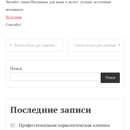
Читайте также:Витамины для кожи и волос: лучшие источники
витаминов
Источник
Спасибо!
Навигация
Польза яблок для здоровья
Свекла польза для здоровья
по
записям
Поиск
Поиск
Последние записи
Профессиональная наркологическая клиника