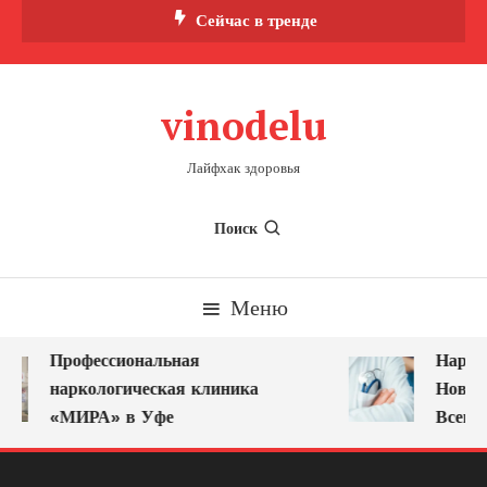
Перейти
Сейчас в тренде
к
содержимому
vinodelu
Лайфхак здоровья
Поиск
Меню
Профессиональная
Наркол
наркологическая клиника
Новоку
«МИРА» в Уфе
Всегда