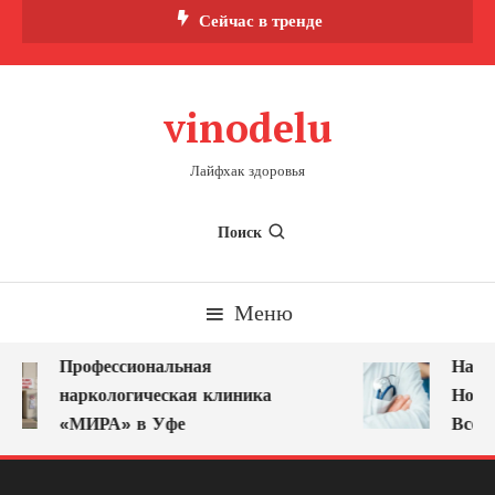
Перейти
Сейчас в тренде
к
содержимому
vinodelu
Лайфхак здоровья
Поиск
Меню
Профессиональная
Нарко
наркологическая клиника
Новок
«МИРА» в Уфе
Всегд