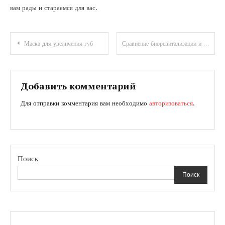
вам рады и стараемся для вас.
Навигация
Маска для увеличения губ
Сравнение биоревитализации и мезотерапии
по
записям
Добавить комментарий
Для отправки комментария вам необходимо
авторизоваться
.
Поиск
Поиск