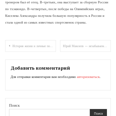
тренером был её отец. В-третьих, она выступает за сборную России
по тхэквондо. В-четвертых, после победы на Олимпийских играх,
Киселева Александра получила большую популярность в России и
стала одной из самых известных спортсменок страны.
Навигация
История жизни и личные подробности из биографии Валерия Леонтьева — успехи, талант, преграды и тайны
Юрий Мамлеев — незабываемая биография талантливого литератора и автора художественных произведений, чье творчество оставило неизгладимый след в истории русской литературы
по
записям
Добавить комментарий
Для отправки комментария вам необходимо
авторизоваться
.
Поиск
Поиск