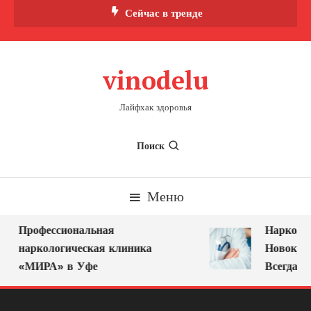
Перейти
Сейчас в тренде
к
содержимому
vinodelu
Лайфхак здоровья
Поиск
Меню
Профессиональная
Нарколог 
наркологическая клиника
Новокузне
«МИРА» в Уфе
Всегда Ря