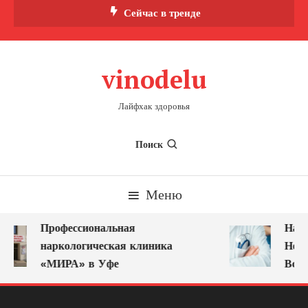
Перейти
Сейчас в тренде
к
содержимому
vinodelu
Лайфхак здоровья
Поиск
Меню
Профессиональная
Нарк
наркологическая клиника
Ново
«МИРА» в Уфе
Всег