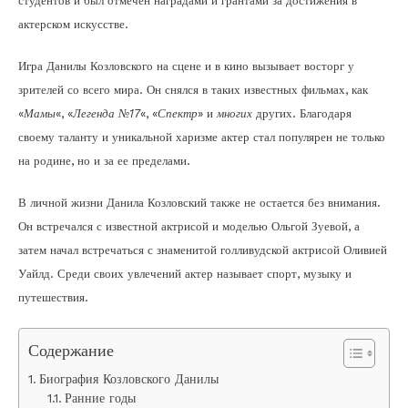
студентов и был отмечен наградами и грантами за достижения в
актерском искусстве.
Игра Данилы Козловского на сцене и в кино вызывает восторг у
зрителей со всего мира. Он снялся в таких известных фильмах, как
«
Мамы
«, «
Легенда №17
«, «
Спектр
» и
многих
других. Благодаря
своему таланту и уникальной харизме актер стал популярен не только
на родине, но и за ее пределами.
В личной жизни Данила Козловский также не остается без внимания.
Он встречался с известной актрисой и моделью Ольгой Зуевой, а
затем начал встречаться с знаменитой голливудской актрисой Оливией
Уайлд. Среди своих увлечений актер называет спорт, музыку и
путешествия.
Содержание
Биография Козловского Данилы
Ранние годы