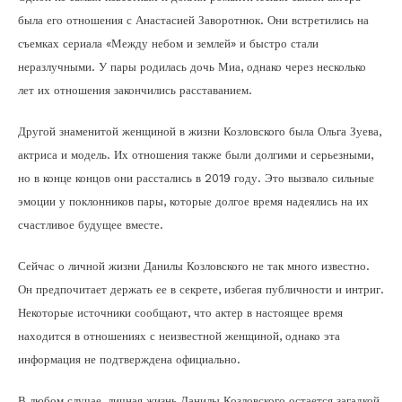
была его отношения с Анастасией Заворотнюк. Они встретились на
съемках сериала «Между небом и землей» и быстро стали
неразлучными. У пары родилась дочь Миа, однако через несколько
лет их отношения закончились расставанием.
Другой знаменитой женщиной в жизни Козловского была Ольга Зуева,
актриса и модель. Их отношения также были долгими и серьезными,
но в конце концов они расстались в 2019 году. Это вызвало сильные
эмоции у поклонников пары, которые долгое время надеялись на их
счастливое будущее вместе.
Сейчас о личной жизни Данилы Козловского не так много известно.
Он предпочитает держать ее в секрете, избегая публичности и интриг.
Некоторые источники сообщают, что актер в настоящее время
находится в отношениях с неизвестной женщиной, однако эта
информация не подтверждена официально.
В любом случае, личная жизнь Данилы Козловского остается загадкой