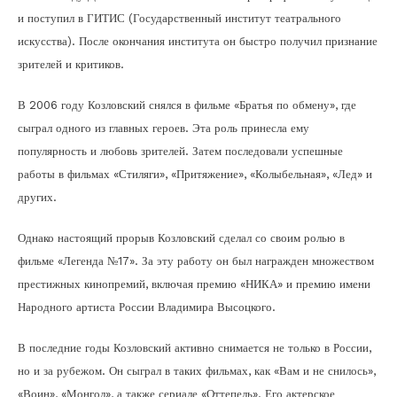
и поступил в ГИТИС (Государственный институт театрального
искусства). После окончания института он быстро получил признание
зрителей и критиков.
В 2006 году Козловский снялся в фильме «Братья по обмену», где
сыграл одного из главных героев. Эта роль принесла ему
популярность и любовь зрителей. Затем последовали успешные
работы в фильмах «Стиляги», «Притяжение», «Колыбельная», «Лед» и
других.
Однако настоящий прорыв Козловский сделал со своим ролью в
фильме «Легенда №17». За эту работу он был награжден множеством
престижных кинопремий, включая премию «НИКА» и премию имени
Народного артиста России Владимира Высоцкого.
В последние годы Козловский активно снимается не только в России,
но и за рубежом. Он сыграл в таких фильмах, как «Вам и не снилось»,
«Воин», «Монгол», а также сериале «Оттепель». Его актерское