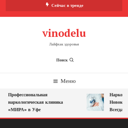
Перейти
Сейчас в тренде
к
содержимому
vinodelu
Лайфхак здоровья
Поиск
Меню
Профессиональная
Нарколог 
наркологическая клиника
Новокузне
«МИРА» в Уфе
Всегда Ря