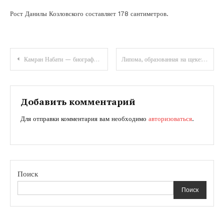
Рост Данилы Козловского составляет 178 сантиметров.
Навигация
Камран Набати — биография, национальность и достижения
Липома, образованная на щеке: как избавиться без негативных последствий
по
записям
Добавить комментарий
Для отправки комментария вам необходимо
авторизоваться
.
Поиск
Поиск