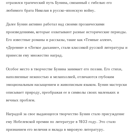
отразился трагический путь Бунина, связанный с гибелью его
любимого брата Николая в русско-японскую войну.
Далее Бунин активно работал над своими прозаическими
произведениями, которые охватывают разные исторические периоды.
Его известные романы и рассказы, такие как «Темные аллеи»,
«Деревня» и «Легкое дыхание», стали классикой русской литературы и
принесли ему множество наград.
Особое место в творчестве Бунина занимает его поэзия. Его стихи,
наполненные нежностью и меланхолией, отличаются глубоким
эмоциональным насыщением и живописным языком. Бунин мастерски
описывает природу, преображая ее в символы своих маленьких и
вечных проблем.
Наградой за свое выдающееся творчество Бунин стало присуждение
ему Нобелевской премии по литературе в 1933 году. Это стало
признанием его величия и вклада в мировую литературу.