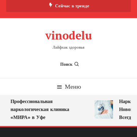
Перейти
Сейчас в тренде
к
содержимому
vinodelu
Лайфхак здоровья
Поиск
Меню
Профессиональная
Нарколог
наркологическая клиника
Новокузн
«МИРА» в Уфе
Всегда Р