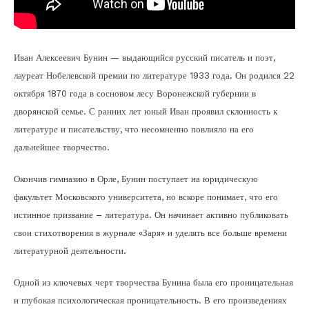
Иван Алексеевич Бунин — выдающийся русский писатель и поэт,
лауреат Нобелевской премии по литературе 1933 года. Он родился 22
октября 1870 года в сосновом лесу Воронежской губернии в
дворянской семье. С ранних лет юный Иван проявил склонность к
литературе и писательству, что несомненно повлияло на его
дальнейшее творчество.
Окончив гимназию в Орле, Бунин поступает на юридическую
факультет Московского университета, но вскоре понимает, что его
истинное призвание – литература. Он начинает активно публиковать
свои стихотворения в журнале «Заря» и уделять все больше времени
литературной деятельности.
Одной из ключевых черт творчества Бунина была его проницательная
и глубокая психологическая проницательность. В его произведениях