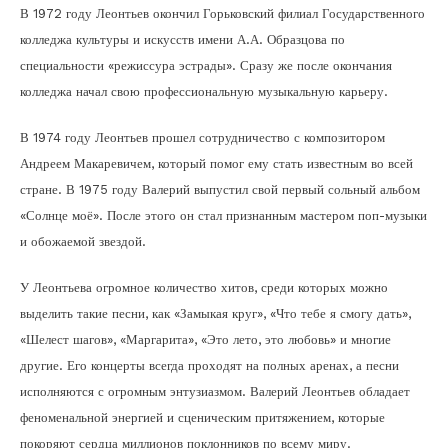
В 1972 году Леонтьев окончил Горьковский филиал Государственного
колледжа культуры и искусств имени А.А. Образцова по
специальности «режиссура эстрады». Сразу же после окончания
колледжа начал свою профессиональную музыкальную карьеру.
В 1974 году Леонтьев прошел сотрудничество с композитором
Андреем Макаревичем, который помог ему стать известным во всей
стране. В 1975 году Валерий выпустил свой первый сольный альбом
«Солнце моё». После этого он стал признанным мастером поп-музыки
и обожаемой звездой.
У Леонтьева огромное количество хитов, среди которых можно
выделить такие песни, как «Замыкая круг», «Что тебе я смогу дать»,
«Шелест шагов», «Маргарита», «Это лето, это любовь» и многие
другие. Его концерты всегда проходят на полных аренах, а песни
исполняются с огромным энтузиазмом. Валерий Леонтьев обладает
феноменальной энергией и сценическим притяжением, которые
покоряют сердца миллионов поклонников по всему миру.