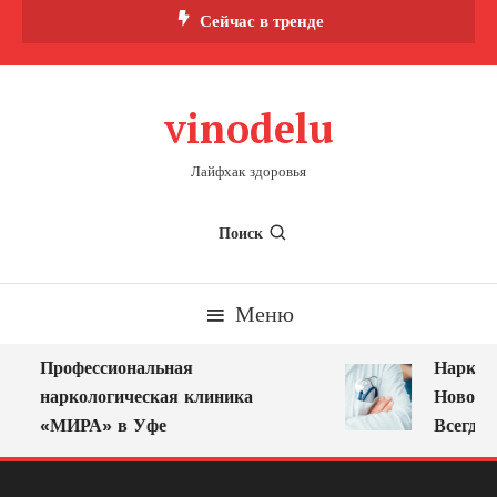
Перейти
Сейчас в тренде
к
содержимому
vinodelu
Лайфхак здоровья
Поиск
Меню
Профессиональная
Нарколог
наркологическая клиника
Новокузн
«МИРА» в Уфе
Всегда Р