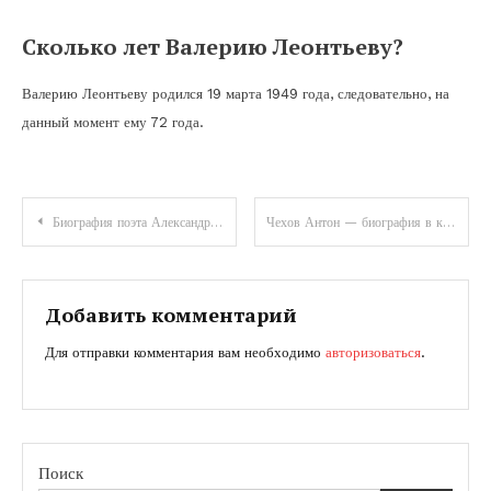
Сколько лет Валерию Леонтьеву?
Валерию Леонтьеву родился 19 марта 1949 года, следовательно, на
данный момент ему 72 года.
Навигация
Биография поэта Александра Шаганова — великого гения русской поэзии, чьи стихи сотрясают основы души и вдохновляют на вечное откровение
Чехов Антон — биография в кратком изложении и история жизни великого писателя
по
записям
Добавить комментарий
Для отправки комментария вам необходимо
авторизоваться
.
Поиск