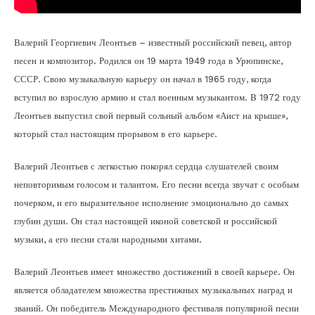
Валерий Георгиевич Леонтьев – известный российский певец, автор
песен и композитор. Родился он 19 марта 1949 года в Урюпинске,
СССР. Свою музыкальную карьеру он начал в 1965 году, когда
вступил во взрослую армию и стал военным музыкантом. В 1972 году
Леонтьев выпустил свой первый сольный альбом «Аист на крыше»,
который стал настоящим прорывом в его карьере.
Валерий Леонтьев с легкостью покорял сердца слушателей своим
неповторимым голосом и талантом. Его песни всегда звучат с особым
почерком, и его выразительное исполнение эмоционально до самых
глубин души. Он стал настоящей иконой советской и российской
музыки, а его песни стали народными хитами.
Валерий Леонтьев имеет множество достижений в своей карьере. Он
является обладателем множества престижных музыкальных наград и
званий. Он победитель Международного фестиваля популярной песни