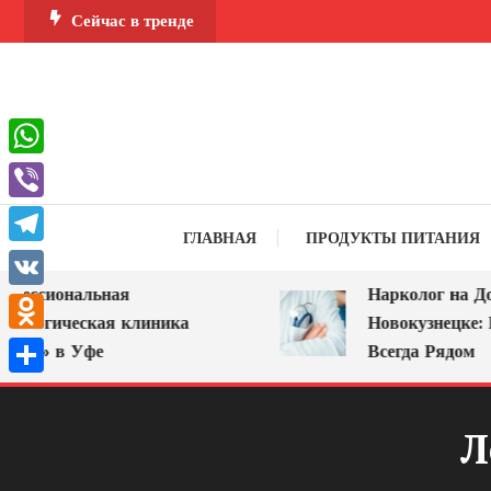
Перейти
Сейчас в тренде
к
содержимому
WhatsApp
Viber
ГЛАВНАЯ
ПРОДУКТЫ ПИТАНИЯ
Telegram
ессиональная
Нарколог на Дом 
VK
ологическая клиника
Новокузнецке: П
Odnoklassniki
А» в Уфе
Всегда Рядом
Отправить
Л