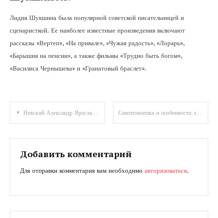
Лидия Шукшина была популярной советской писательницей и
сценаристкой. Ее наиболее известные произведения включают
рассказы «Вертеп», «На привале», «Чужая радость», «Лорарь»,
«Барышня на пенсии», а также фильмы «Трудно быть богом»,
«Василиса Чернышева» и «Гранатовый браслет».
Навигация
Невский Александр Ярославич — знаменитый полководец, князь Новгородский, Великий Князь Владимирский, великий воин и мудрый правитель.
Симптоматика и особенности локализации липом на теле
по
записям
Добавить комментарий
Для отправки комментария вам необходимо
авторизоваться
.