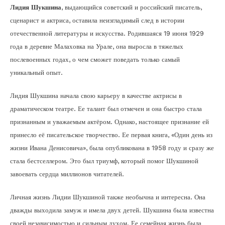
Лидия Шукшина
, выдающийся советский и российский писатель,
сценарист и актриса, оставила неизгладимый след в истории
отечественной литературы и искусства. Родившаяся 19 июня 1929
года в деревне Малаховка на Урале, она выросла в тяжелых
послевоенных годах, о чем сможет поведать только самый
уникальный опыт.
Лидия Шукшина начала свою карьеру в качестве актрисы в
драматическом театре. Ее талант был отмечен и она быстро стала
признанным и уважаемым актёром. Однако, настоящее признание ей
принесло её писательское творчество. Ее первая книга, «Один день из
жизни Ивана Денисовича», была опубликована в 1958 году и сразу же
стала бестселлером. Это был триумф, который помог Шукшиной
завоевать сердца миллионов читателей.
Личная жизнь Лидии Шукшиной также необычна и интересна. Она
дважды выходила замуж и имела двух детей. Шукшина была известна
своей независимостью и сильным духом. Ее семейная жизнь была