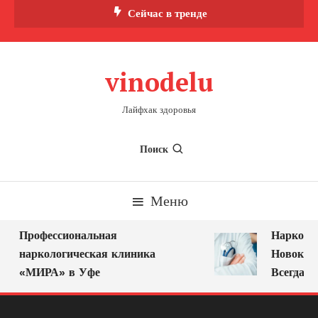
Перейти
Сейчас в тренде
к
содержимому
vinodelu
Лайфхак здоровья
Поиск
Меню
Профессиональная
Нарколог 
наркологическая клиника
Новокузне
«МИРА» в Уфе
Всегда Ря