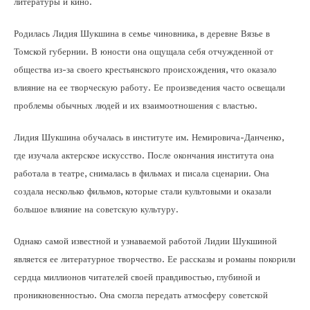
литературы и кино.
Родилась Лидия Шукшина в семье чиновника, в деревне Вязье в
Томской губернии. В юности она ощущала себя отчужденной от
общества из-за своего крестьянского происхождения, что оказало
влияние на ее творческую работу. Ее произведения часто освещали
проблемы обычных людей и их взаимоотношения с властью.
Лидия Шукшина обучалась в институте им. Немировича-Данченко,
где изучала актерское искусство. После окончания института она
работала в театре, снималась в фильмах и писала сценарии. Она
создала несколько фильмов, которые стали культовыми и оказали
большое влияние на советскую культуру.
Однако самой известной и узнаваемой работой Лидии Шукшиной
является ее литературное творчество. Ее рассказы и романы покорили
сердца миллионов читателей своей правдивостью, глубиной и
проникновенностью. Она смогла передать атмосферу советской