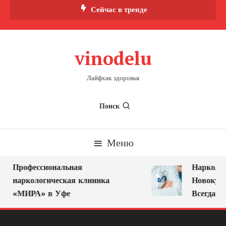
Перейти
Сейчас в тренде
к
содержимому
vinodelu
Лайфхак здоровья
Поиск
Меню
Профессиональная
Нарколог 
наркологическая клиника
Новокузне
«МИРА» в Уфе
Всегда Ря