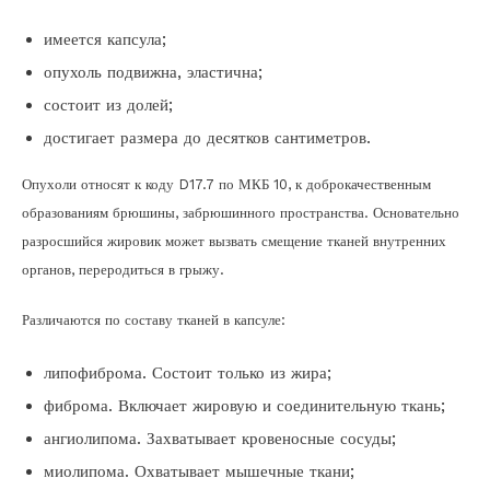
имеется капсула;
опухоль подвижна, эластична;
состоит из долей;
достигает размера до десятков сантиметров.
Опухоли относят к коду D17.7 по МКБ 10, к доброкачественным
образованиям брюшины, забрюшинного пространства. Основательно
разросшийся жировик может вызвать смещение тканей внутренних
органов, переродиться в грыжу.
Различаются по составу тканей в капсуле:
липофиброма. Состоит только из жира;
фиброма. Включает жировую и соединительную ткань;
ангиолипома. Захватывает кровеносные сосуды;
миолипома. Охватывает мышечные ткани;