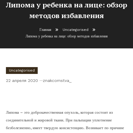
Липома у ребенка на лице: обзор
методов избавления
Главная
Uncategorised
Липома у ребенка на лице: обзор методов избавления
Uncategorised
22 апреля 2020
znakcomstva_
Липома у ребенка на лице: обзор методов
избавления
Липома – это доброкачественная опухоль, которая состоит из
соединительной и жировой ткани. При пальпации уплотнение
безболезненно, имеет твердую консистенцию. Возникает по причине