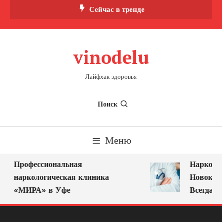
Перейти
Сейчас в тренде
к
содержимому
vinodelu
Лайфхак здоровья
Поиск
Меню
Профессиональная
Нарколог 
наркологическая клиника
Новокузне
«МИРА» в Уфе
Всегда Ря