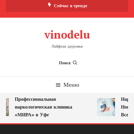
Перейти
Сейчас в тренде
к
содержимому
vinodelu
Лайфхак здоровья
Поиск
Меню
Профессиональная
Нарко
наркологическая клиника
Новок
«МИРА» в Уфе
Всегд