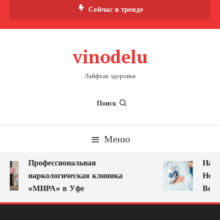
Перейти
Сейчас в тренде
к
содержимому
vinodelu
Лайфхак здоровья
Поиск
Меню
Профессиональная
Нарк
наркологическая клиника
Ново
«МИРА» в Уфе
Всег