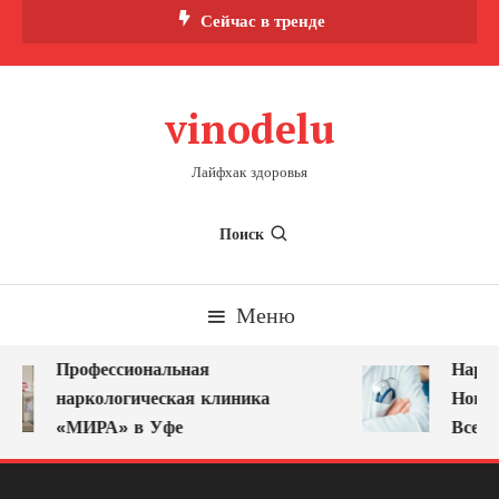
Перейти
Сейчас в тренде
к
содержимому
vinodelu
Лайфхак здоровья
Поиск
Меню
Профессиональная
Нарко
наркологическая клиника
Новок
«МИРА» в Уфе
Всегд