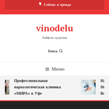
Перейти
Сейчас в тренде
к
содержимому
vinodelu
Лайфхак здоровья
Поиск
Меню
Профессиональная
Нарк
наркологическая клиника
Ново
«МИРА» в Уфе
Всег