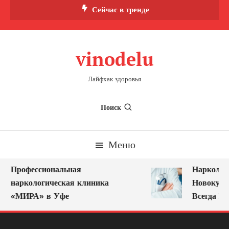
Перейти
Сейчас в тренде
к
содержимому
vinodelu
Лайфхак здоровья
Поиск
Меню
Профессиональная
Нарколог 
наркологическая клиника
Новокузне
«МИРА» в Уфе
Всегда Ря