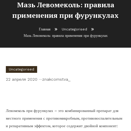
Мазь Левомеколь: правила
применения при фурункулах
Главная
Uncategorised
Мазь Левомеколь: правила применения при фурункулах
Uncategorised
22 апреля 2020
znakcomstva_
Мазь Левомеколь: правила применения
при фурункулах
Левомеколь при фурункулах – это комбинированный препарат для
местного применения с противомикробным, противовоспалительным
и репаративным эффектом, которое содержит двойной компонент: