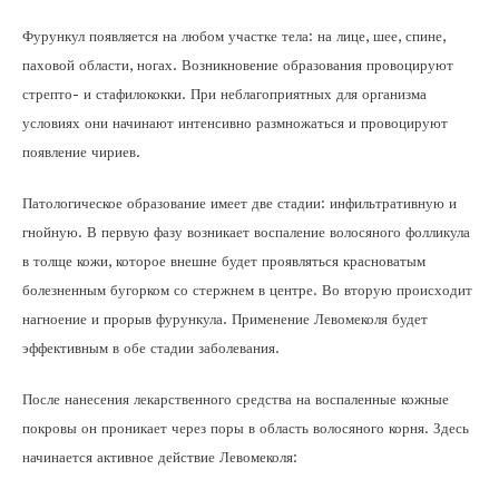
Фурункул появляется на любом участке тела: на лице, шее, спине,
паховой области, ногах. Возникновение образования провоцируют
стрепто- и стафилококки. При неблагоприятных для организма
условиях они начинают интенсивно размножаться и провоцируют
появление чириев.
Патологическое образование имеет две стадии: инфильтративную и
гнойную. В первую фазу возникает воспаление волосяного фолликула
в толще кожи, которое внешне будет проявляться красноватым
болезненным бугорком со стержнем в центре. Во вторую происходит
нагноение и прорыв фурункула. Применение Левомеколя будет
эффективным в обе стадии заболевания.
После нанесения лекарственного средства на воспаленные кожные
покровы он проникает через поры в область волосяного корня. Здесь
начинается активное действие Левомеколя: