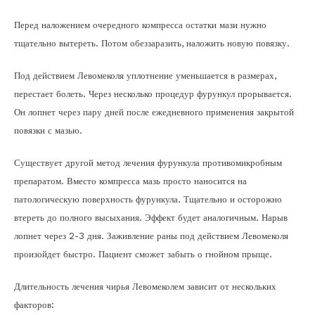
Перед наложением очередного компресса остатки мази нужно
тщательно вытереть. Потом обеззаразить, наложить новую повязку.
Под действием Левомеколя уплотнение уменьшается в размерах,
перестает болеть. Через несколько процедур фурункул прорывается.
Он лопнет через пару дней после ежедневного применения закрытой
повязки с мазью.
Существует другой метод лечения фурункула противомикробным
препаратом. Вместо компресса мазь просто наносится на
патологическую поверхность фурункула. Тщательно и осторожно
втереть до полного высыхания. Эффект будет аналогичным. Нарыв
лопнет через 2-3 дня. Заживление раны под действием Левомеколя
произойдет быстро. Пациент сможет забыть о гнойном прыще.
Длительность лечения чирья Левомеколем зависит от нескольких
факторов: