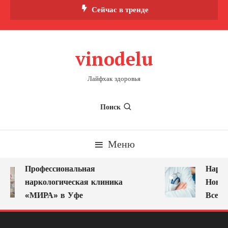
Перейти
Сейчас в тренде
к
содержимому
vinodelu
Лайфхак здоровья
Поиск
Меню
Профессиональная
Нарко
наркологическая клиника
Новок
«МИРА» в Уфе
Всегд