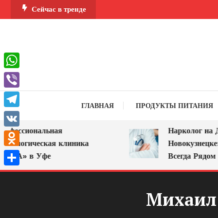
Перейти
Сейчас в тренде
к
содержимому
WhatsApp
Viber
ГЛАВНАЯ
ПРОДУКТЫ ПИТАНИЯ
Telegram
фессиональная
Нарколог на До
VK
кологическая клиника
Новокузнецке: 
Odnoklassniki
РА» в Уфе
Всегда Рядом
Отправить
Михаил 