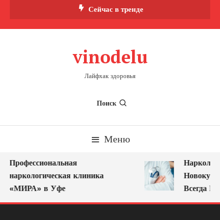
Перейти
Сейчас в тренде
к
содержимому
vinodelu
Лайфхак здоровья
Поиск
Меню
Профессиональная
Нарколог н
наркологическая клиника
Новокузнец
«МИРА» в Уфе
Всегда Ряд