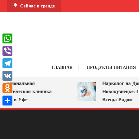
Перейти
Сейчас в тренде
к
содержимому
WhatsApp
Viber
ГЛАВНАЯ
ПРОДУКТЫ ПИТАНИЯ
Telegram
ссиональная
Нарколог на Дом 
VK
логическая клиника
Новокузнецке: По
Odnoklassniki
А» в Уфе
Всегда Рядом
Отправить