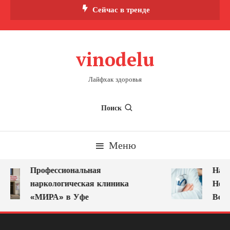
Перейти
Сейчас в тренде
к
содержимому
vinodelu
Лайфхак здоровья
Поиск
Меню
Профессиональная
Нарк
наркологическая клиника
Ново
«МИРА» в Уфе
Всег