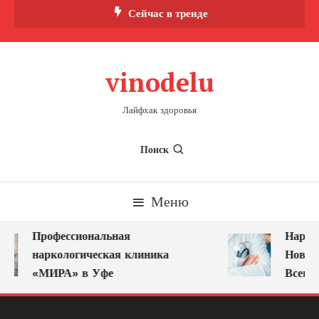
Перейти
Сейчас в тренде
к
содержимому
vinodelu
Лайфхак здоровья
Поиск
Меню
Профессиональная
Наркол
наркологическая клиника
Новоку
«МИРА» в Уфе
Всегда