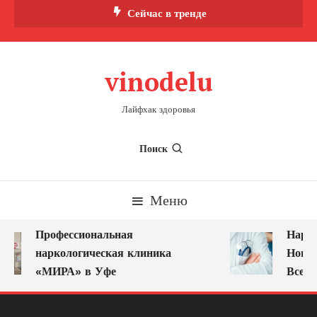
Перейти
Сейчас в тренде
к
содержимому
vinodelu
Лайфхак здоровья
Поиск
Меню
Профессиональная
Нарко
наркологическая клиника
Новок
«МИРА» в Уфе
Всегд