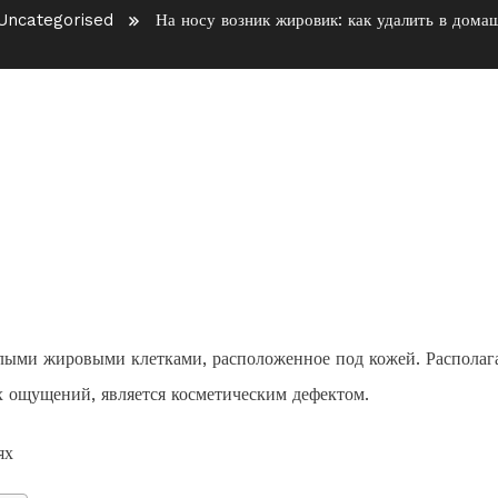
Uncategorised
На носу возник жировик: как удалить в дома
ак удалить в домашних
елыми жировыми клетками, расположенное под кожей. Располаг
х ощущений, является косметическим дефектом.