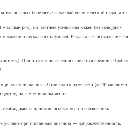
затель опасных болезней. Серьезный косметический недостаток
3 миллиметров), но плотные узелки над кожей без выводных
к появлению нескольких опухолей. Результат — психологическ
(ксантомы). При отсутствии лечения сливаются воедино. Пробл
й.
ице или кончике носа. Отличаются размерами (до 15 миллимет
центру, на самом видном месте.
, необходимость принятия особых мер по избавлению.
е условие при постановке диагноза — доброкачественность.