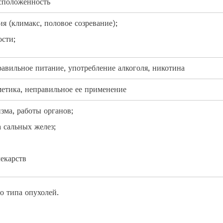
асположенность
я (климакс, половое созревание);
ости;
авильное питание, употребление алкоголя, никотина
метика, неправильное ее применение
зма, работы органов;
 сальных желез;
екарств
о типа опухолей.