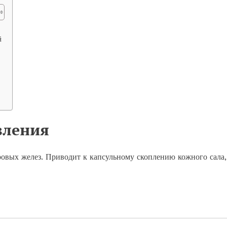
й
вления
вых желез. Приводит к капсульному скоплению кожного сала,