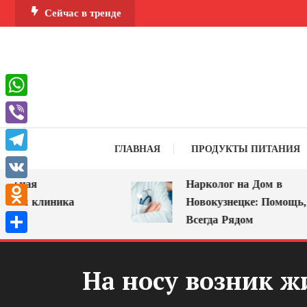
Перейти
Сейчас в тренде
к
содержимому
WhatsApp
Viber
ГЛАВНАЯ
ПРОДУКТЫ ПИТАНИЯ
Telegram
ная
Нарколог на Дом в
VK
ая клиника
Новокузнецке: Помощь, Кот
Odnoklassniki
Всегда Рядом
Отправить
На носу возник ж