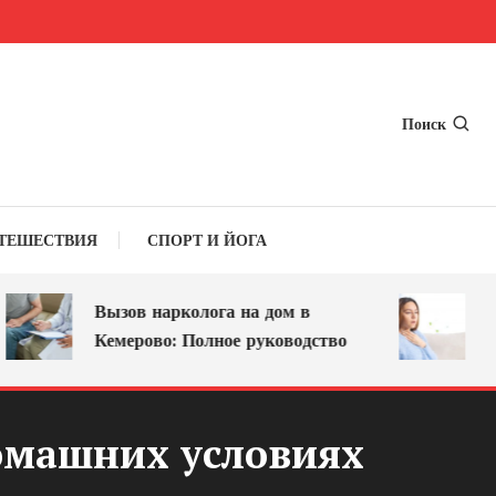
Поиск
ТЕШЕСТВИЯ
СПОРТ И ЙОГА
Вызов нарколога на дом в
Осип
Кемерово: Полное руководство
лечен
домашних условиях