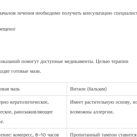
 началом лечения необходимо получить консультацию специалист
рещено!
показаний помогут доступные медикаменты. Целью терапии
одят готовые мази.
овая мазь
Витаон (бальзам)
рно кератолитическое,
Имеет растительную основу, н
ческое, ранозаживляющее
возможны аллергии.
е.
ение: компресс, 8–10 часов
Пропитанный тампон ставится