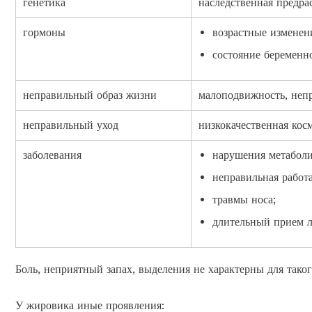
генетика
наследственная предр
гормоны
возрастные изменени
состояние беременн
неправильный образ жизни
малоподвижность, непр
неправильный уход
низкокачественная кос
заболевания
нарушения метаболи
неправильная работа
травмы носа;
длительный прием л
Боль, неприятный запах, выделения не характерны для таког
У жировика иные проявления: