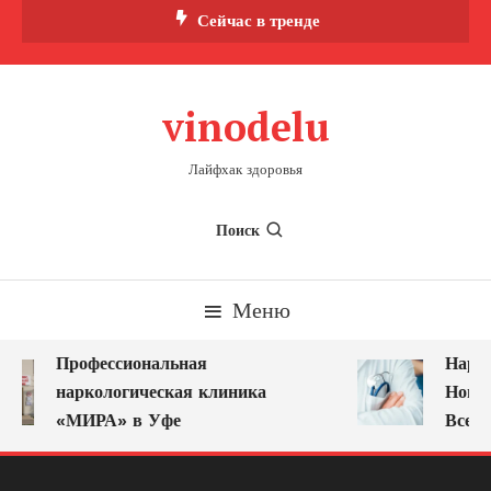
Перейти
Сейчас в тренде
к
содержимому
vinodelu
Лайфхак здоровья
Поиск
Меню
Профессиональная
Нарко
наркологическая клиника
Новок
«МИРА» в Уфе
Всегд