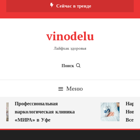
Перейти
Сейчас в тренде
к
содержимому
vinodelu
Лайфхак здоровья
Поиск
Меню
Профессиональная
Наркол
наркологическая клиника
Новоку
«МИРА» в Уфе
Всегда