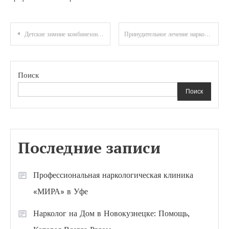
Навигация
Детские зимние комбинезоны: стиль, комфорт и защита от холода
Принудительное лечение наркоманов: спасение или нарушение прав?
по
записям
Поиск
Поиск
Последние записи
Профессиональная наркологическая клиника
«МИРА» в Уфе
Нарколог на Дом в Новокузнецке: Помощь,