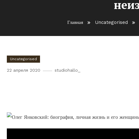
неи
Главная
Uncategorised
Uncategorised
22 апреля 2020
studiohallo_
Олег Янковский — известны
личная жизнь и неизбежно