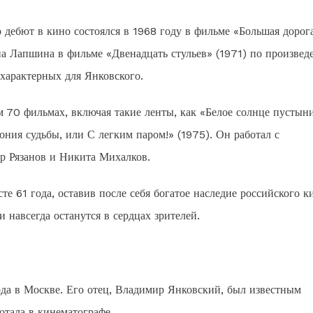
 дебют в кино состоялся в 1968 году в фильме «Большая дорога
а Лапшина в фильме «Двенадцать стульев» (1971) по произве
 характерных для Янковского.
м 70 фильмах, включая такие ленты, как «Белое солнце пустын
ния судьбы, или С легким паром!» (1975). Он работал с
р Рязанов и Никита Михалков.
те 61 года, оставив после себя богатое наследие российского к
 навсегда останутся в сердцах зрителей.
да в Москве. Его отец, Владимир Янковский, был известным
отала в кинематографе.