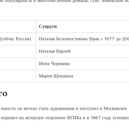
ю популярность и многочисленные романы, Олег Янковский вс
Супруги
(сейчас Россия)
Наталья Белохвостикова (брак с 1977 до 20
Наталья Варлей
Инна Чурикова
Мария Шукшина
го
 юности он мечтал стать художником и поступил в Московское
 перешел на актерское отделение ВГИКа и в 1967 году успешн