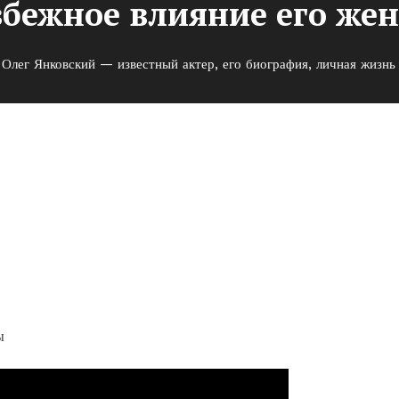
збежное влияние его же
Олег Янковский — известный актер, его биография, личная жизнь
й актер, его биография,
е влияние его женщин