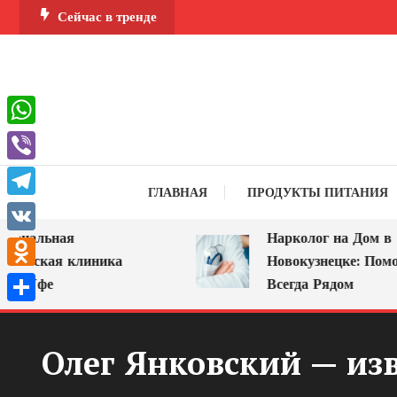
Перейти
Сейчас в тренде
к
содержимому
WhatsApp
Viber
ГЛАВНАЯ
ПРОДУКТЫ ПИТАНИЯ
Telegram
альная
Нарколог на Дом в
VK
еская клиника
Новокузнецке: Помощь,
Odnoklassniki
Уфе
Всегда Рядом
Отправить
Олег Янковский — изв