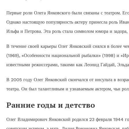
Первые роли Олега Янковского были связаны с театром. Его
Однако настоящую популярность актеру принесла роль Иван
Ильфа и Петрова. Эта роль стала символом юмора и задора,
В течение своей карьеры Олег Янковский снялся в более че
(1969), «Особенности национальной рыбалки» (1998) и «Иро
известными режиссерами, такими как Леонид Гайдай, Эльда
В 2005 году Олег Янковский скончался от инсульта в возрас
театра. Он был талантливым и узнаваемым актером, чьи роли
Ранние годы и детство
Олег Владимирович Янковский родился 23 февраля 1944 го
советским актером, а мать, Лидия Романовна Янковская, раб