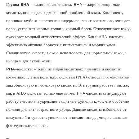
Группа BHA
– салициловая кислота. BHA – жирорастворимые
кислоты, они созданы для жирной проблемной кожи. Компонент,
проникая глубоко в клеточки эпидермиса, лечит воспаления, очищает
поры, устраняет черные точки и жирный блеск. Отшелушивает кожу,
оказывает мощный антисептический эффект. Как и АНА-кислоты,
эффективно активно борются с пигментацией и морщинками.
Салициловую кислоту можно использовать для нормальной кожи, а
иногда и для сухой кожи.
PHA-кислоты
– одни из видов кислотных пилингов и кислот в
косметике. К этим полигидрокислотам (РНА) относят глюконолактон,
лактобионовую и глюконовую кислоты. Эта группа работает так же,
как и АНА-кислоты, только еще мягче. PHA-кислоты стимулируют
работу эластина и укрепляет защитные функции кожи, что особенно
полезно для антивозрастного ухода. Данные кислоты избавляют от
шелушений и сухости, увлажняют и питают эпидермис, не вызывая
фоточувствительности.