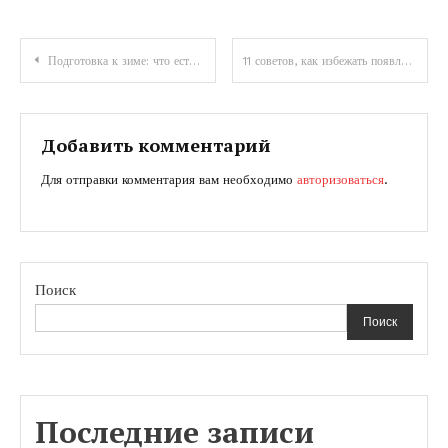
Навигация
Подготовка к зиме: что есть в холода
11 советов, как избежать появления камней в почках
по
записям
Добавить комментарий
Для отправки комментария вам необходимо
авторизоваться
.
Поиск
Поиск
Последние записи