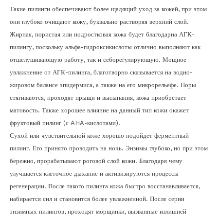
Такие пилинги обеспечивают более щадящий уход за кожей, при этом
они глубоко очищают кожу, буквально растворяя верхний слой.
Жирная, пористая или подростковая кожа будет благодарна АГК-
пилингу, поскольку альфа-гидроксикислоты отлично выполняют как
отшелушивающую работу, так и себорегулирующую. Мощное
увлажнение от АГК-пилинга, благотворно сказывается на водно-
жировом балансе эпидермиса, а также на его микрорельефе. Поры
стягиваются, проходят прыщи и высыпания, кожа приобретает
матовость. Также хорошее влияние на данный тип кожи окажет
фруктовый пилинг (с AHA-кислотами).
Сухой или чувствительной коже хорошо подойдет ферментный
пилинг. Его принято проводить на ночь. Энзимы глубоко, но при этом
бережно, прорабатывают роговой слой кожи. Благодаря чему
улучшается клеточное дыхание и активизируются процессы
регенерации. После такого пилинга кожа быстро восстанавливается,
набирается сил и становится более увлажненной. После серии
энзимных пилингов, проходят морщинки, вызванные излишней