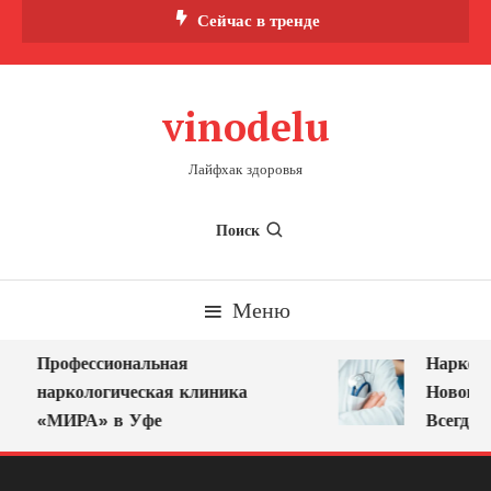
Перейти
Сейчас в тренде
к
содержимому
vinodelu
Лайфхак здоровья
Поиск
Меню
Профессиональная
Нарколог
наркологическая клиника
Новокузн
«МИРА» в Уфе
Всегда Р