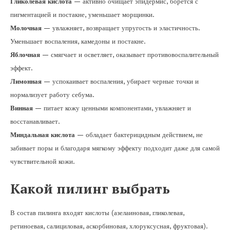
Гликолевая кислота
— активно очищает эпидермис, борется с
пигментацией и постакне, уменьшает морщинки.
Молочная
— увлажняет, возвращает упругость и эластичность.
Уменьшает воспаления, камедоны и постакне.
Яблочная
— смягчает и осветляет, оказывает противовоспалительный
эффект.
Лимонная
— успокаивает воспаления, убирает черные точки и
нормализует работу себума.
Винная
— питает кожу ценными компонентами, увлажняет и
восстанавливает.
Миндальная кислота
— обладает бактерицидным действием, не
забивает поры и благодаря мягкому эффекту подходит даже для самой
чувствительной кожи.
Какой пилинг выбрать
В состав пилинга входят кислоты (азелаиновая, гликолевая,
ретиноевая, салициловая, аскорбиновая, хлоруксусная, фруктовая).