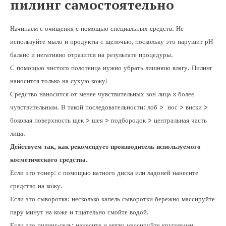
пилинг самостоятельно
Начинаем с очищения с помощью специальных средств. Не
используйте мыло и продукты с щелочью, поскольку это нарушит рН
баланс и негативно отразится на результате процедуры.
С помощью чистого полотенца нужно убрать лишнюю влагу. Пилинг
наносится только на сухую кожу!
Средство наносится от менее чувствительных зон лица к более
чувствительным. В такой последовательности: лоб > нос > виски >
боковая поверхность щек > шея > подбородок > центральная часть
лица.
Действуем так, как рекомендует производитель используемого
косметического средства.
Если это тонер: с помощью ватного диска или ладоней нанесите
средство на кожу.
Если это сыворотка: несколько капель сыворотки бережно массируйте
пару минут на коже и тщательно смойте водой.
Если это пилинг-гель: нанесите и мягко массируйте круговыми